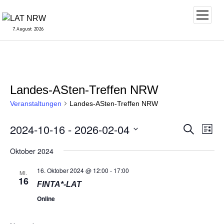
Menü
öffnen
7. August 2026
Landes-ASten-Treffen NRW
Veranstaltungen
Landes-ASten-Treffen NRW
2024-10-16
 - 
2026-02-04
Veransta
Vera
Suche
Liste
Suche
Ansi
Datum
und
Oktober 2024
Navi
wählen.
Ansichte
16. Oktober 2024 @ 12:00
-
17:00
MI.
Navigati
16
FINTA*-LAT
Online