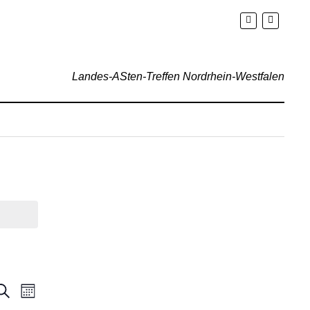
Landes-ASten-Treffen Nordrhein-Westfalen
eranstaltungen
Veranstaltung
Suche
Monat
Suche
Ansichten-