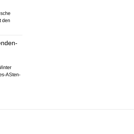
ische
ft den
…
enden-
inter
des-ASten-