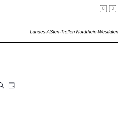
Landes-ASten-Treffen Nordrhein-Westfalen
eranstaltungen
Veranstaltung
Suche
Tag
Suche
Ansichten-
und
Navigation
nsichten,
avigation