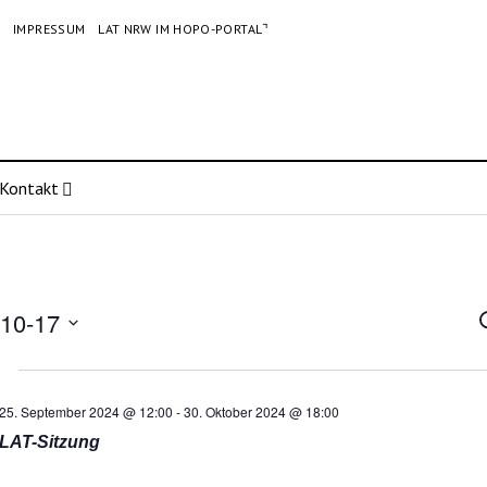
G
IMPRESSUM
LAT NRW IM HOPO-PORTAL⌝
Kontakt
10-17
V
A
25. September 2024 @ 12:00
-
30. Oktober 2024 @ 18:00
N
LAT-Sitzung