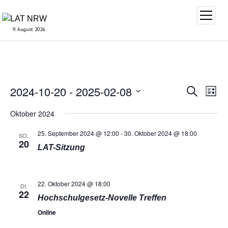
Menü
öffnen
9. August 2026
2024-10-20
 - 
2025-02-08
Veransta
Vera
Suche
Liste
Suche
Ansi
Datum
und
Oktober 2024
Navi
wählen.
Ansichte
25. September 2024 @ 12:00
-
30. Oktober 2024 @ 18:00
SO.
Navigati
20
LAT-Sitzung
22. Oktober 2024 @ 18:00
DI.
22
Hochschulgesetz-Novelle Treffen
Online