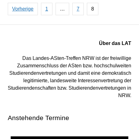
Seitennummerierung
Vorherige
1
…
7
8
der
Beiträge
Über das LAT
Das Landes-ASten-Treffen NRW ist der freiwillige
Zusammenschluss der ASten bzw. hochschulweiten
Studierendenvertretungen und damit eine demokratisch
legitimierte, landesweite Interessenvertretung der
Studierendenschaften bzw. Studierendenvertretungen in
NRW.
Anstehende Termine